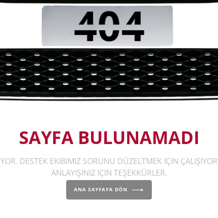
SAYFA BULUNAMADI
OR. DESTEK EKIBIMIZ SORUNU DÜZELTMEK IÇIN ÇALIŞIYO
ANLAYIŞINIZ IÇIN TEŞEKKÜRLER.
ANA SAYFAYA DÖN