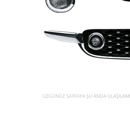
ÜZGÜNÜZ SAYFAYA ŞU ANDA ULAŞILAMIY