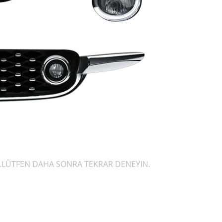
R.LÜTFEN DAHA SONRA TEKRAR DENEYIN.