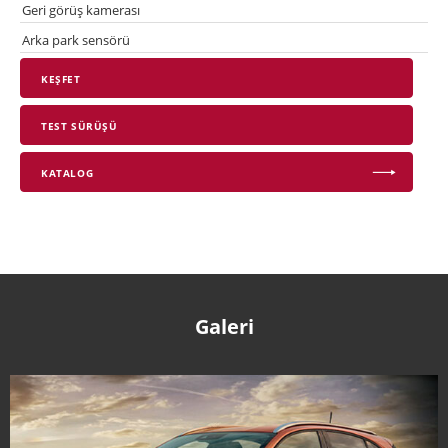
Geri görüş kamerası
Arka park sensörü
KEŞFET
TEST SÜRÜŞÜ
KATALOG
Galeri