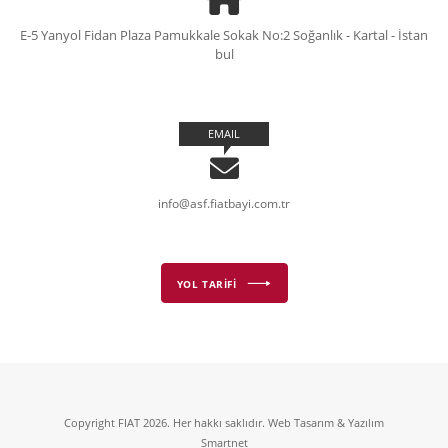
E-5 Yanyol Fidan Plaza Pamukkale Sokak No:2 Soğanlık - Kartal - İstan
bul
EMAIL
info@asf.fiatbayi.com.tr
YOL TARİFİ
Copyright FIAT 2026. Her hakkı saklıdır. Web Tasarım & Yazılım
Smartnet