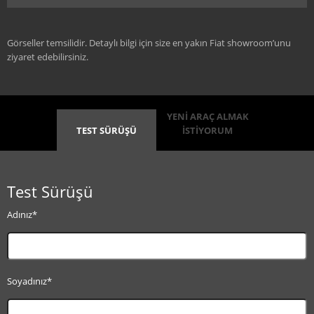
Görseller temsilidir. Detaylı bilgi için size en yakın Fiat showroom’unu
ziyaret edebilirsiniz.
YENİ ARAÇ ALMAK
TEST SÜRÜŞÜ
İSTİYORUM
Test Sürüşü
Adınız*
Soyadınız*