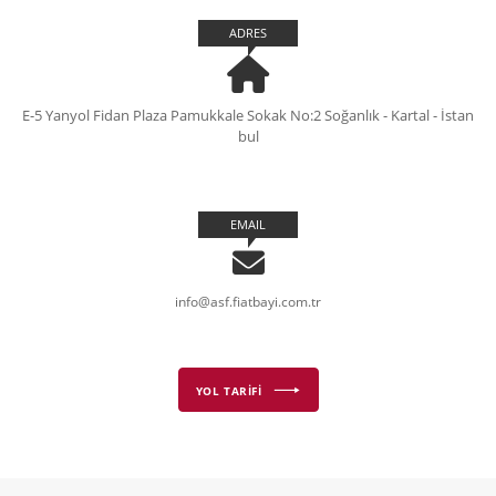
ADRES
E-5 Yanyol Fidan Plaza Pamukkale Sokak No:2 Soğanlık - Kartal - İstan
bul
EMAIL
info@asf.fiatbayi.com.tr
YOL TARİFİ