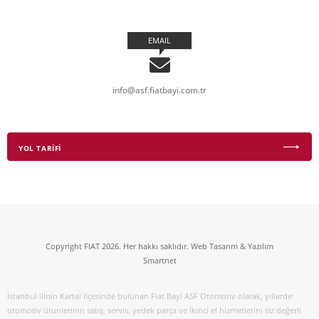
EMAIL
info@asf.fiatbayi.com.tr
YOL TARİFİ
Copyright FIAT 2026. Her hakkı saklıdır. Web Tasarım & Yazılım
Smartnet
İstanbul ilinin Kartal ilçesinde bulunan Fiat Bayi ASF Otomotiv olarak, yıllardır
otomotiv ürünlerinin satış, servis, yedek parça ve İkinci el hizmetlerini siz değerli