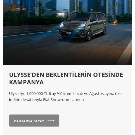
ULYSSE’DEN BEKLENTİLERİN ÖTESİNDE
KAMPANYA
Ulysse’ye 1.000.000 TL 6 ay %0 kredi fırsatı ve Ağustos ayına özel
indirim fırsatlarıyla Fiat Showroom'larında
KAMPANYA DETAY