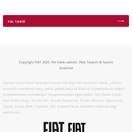
YOL TARİFİ
Copyright FIAT 2026. Her hakkı saklıdır. Web Tasarım & Yazılım
Smartnet
İstanbul ilinin Kartal ilçesinde bulunan Fiat Bayi ASF Otomotiv olarak, yıllardır
otomotiv ürünlerinin satış, servis, yedek parça ve İkinci el hizmetlerini siz değerli
müşterilerimize sunmaktayız. Showroomuzdan Egea Sedan, Yeni Doblo Combi,
Yeni Doblo Cargo, Ducato Van, Ducato Kamyonet, Ducato Minibüs, Egea Cross,
Ulysse, Scudo, 500E, Topolino, 600, Grande Panda modelleri hakkında bilgi
alabilirsiniz.