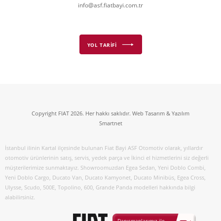
info@asf.fiatbayi.com.tr
YOL TARİFİ
Copyright FIAT 2026. Her hakkı saklıdır. Web Tasarım & Yazılım
Smartnet
İstanbul ilinin Kartal ilçesinde bulunan Fiat Bayi ASF Otomotiv olarak, yıllardır
otomotiv ürünlerinin satış, servis, yedek parça ve İkinci el hizmetlerini siz değerli
müşterilerimize sunmaktayız. Showroomuzdan Egea Sedan, Yeni Doblo Combi,
Yeni Doblo Cargo, Ducato Van, Ducato Kamyonet, Ducato Minibüs, Egea Cross,
Ulysse, Scudo, 500E, Topolino, 600, Grande Panda modelleri hakkında bilgi
alabilirsiniz.
Danışmanlarımız ile