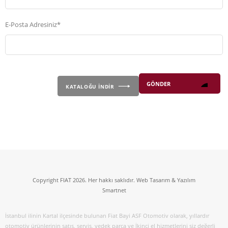
E-Posta Adresiniz*
KATALOĞU İNDİR
Copyright FIAT 2026. Her hakkı saklıdır. Web Tasarım & Yazılım
Smartnet
İstanbul ilinin Kartal ilçesinde bulunan Fiat Bayi ASF Otomotiv olarak, yıllardır
otomotiv ürünlerinin satış, servis, yedek parça ve İkinci el hizmetlerini siz değerli