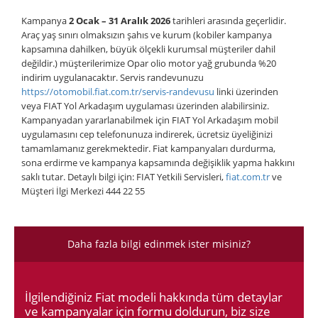
Kampanya
2 Ocak – 31 Aralık 2026
tarihleri arasında geçerlidir.
Araç yaş sınırı olmaksızın şahıs ve kurum (kobiler kampanya
kapsamına dahilken, büyük ölçekli kurumsal müşteriler dahil
değildir.) müşterilerimize Opar olio motor yağ grubunda %20
indirim uygulanacaktır. Servis randevunuzu
https://otomobil.fiat.com.tr/servis-randevusu
linki üzerinden
veya FIAT Yol Arkadaşım uygulaması üzerinden alabilirsiniz.
Kampanyadan yararlanabilmek için FIAT Yol Arkadaşım mobil
uygulamasını cep telefonunuza indirerek, ücretsiz üyeliğinizi
tamamlamanız gerekmektedir. Fiat kampanyaları durdurma,
sona erdirme ve kampanya kapsamında değişiklik yapma hakkını
saklı tutar. Detaylı bilgi için: FIAT Yetkili Servisleri,
fiat.com.tr
ve
Müşteri İlgi Merkezi 444 22 55
Daha fazla bilgi edinmek ister misiniz?
İlgilendiğiniz Fiat modeli hakkında tüm detaylar
ve kampanyalar için formu doldurun, biz size