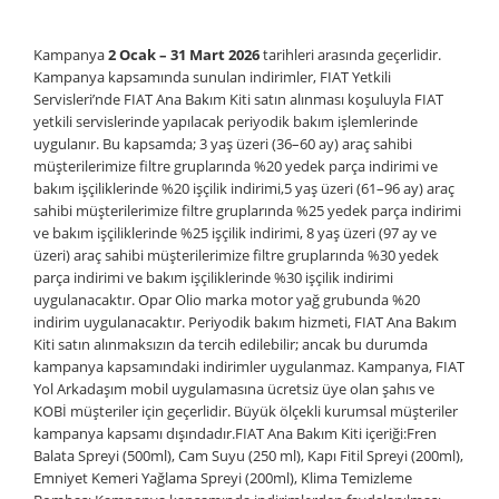
Kampanya
2 Ocak – 31 Mart 2026
tarihleri arasında geçerlidir.
Kampanya kapsamında sunulan indirimler, FIAT Yetkili
Servisleri’nde FIAT Ana Bakım Kiti satın alınması koşuluyla FIAT
yetkili servislerinde yapılacak periyodik bakım işlemlerinde
uygulanır. Bu kapsamda; 3 yaş üzeri (36–60 ay) araç sahibi
müşterilerimize filtre gruplarında %20 yedek parça indirimi ve
bakım işçiliklerinde %20 işçilik indirimi,5 yaş üzeri (61–96 ay) araç
sahibi müşterilerimize filtre gruplarında %25 yedek parça indirimi
ve bakım işçiliklerinde %25 işçilik indirimi, 8 yaş üzeri (97 ay ve
üzeri) araç sahibi müşterilerimize filtre gruplarında %30 yedek
parça indirimi ve bakım işçiliklerinde %30 işçilik indirimi
uygulanacaktır. Opar Olio marka motor yağ grubunda %20
indirim uygulanacaktır. Periyodik bakım hizmeti, FIAT Ana Bakım
Kiti satın alınmaksızın da tercih edilebilir; ancak bu durumda
kampanya kapsamındaki indirimler uygulanmaz. Kampanya, FIAT
Yol Arkadaşım mobil uygulamasına ücretsiz üye olan şahıs ve
KOBİ müşteriler için geçerlidir. Büyük ölçekli kurumsal müşteriler
kampanya kapsamı dışındadır.FIAT Ana Bakım Kiti içeriği:Fren
Balata Spreyi (500ml), Cam Suyu (250 ml), Kapı Fitil Spreyi (200ml),
Emniyet Kemeri Yağlama Spreyi (200ml), Klima Temizleme