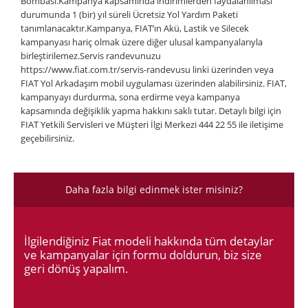
Bombası.Kampanya kapsamında indirimlerden faydalanılması
durumunda 1 (bir) yıl süreli Ücretsiz Yol Yardım Paketi
tanımlanacaktır.Kampanya, FIAT’ın Akü, Lastik ve Silecek
kampanyası hariç olmak üzere diğer ulusal kampanyalarıyla
birleştirilemez.Servis randevunuzu
https://www.fiat.com.tr/servis-randevusu linki üzerinden veya
FIAT Yol Arkadaşım mobil uygulaması üzerinden alabilirsiniz. FIAT,
kampanyayı durdurma, sona erdirme veya kampanya
kapsamında değişiklik yapma hakkını saklı tutar. Detaylı bilgi için
FIAT Yetkili Servisleri ve Müşteri İlgi Merkezi 444 22 55 ile iletişime
geçebilirsiniz.
Daha fazla bilgi edinmek ister misiniz?
İlgilendiğiniz Fiat modeli hakkında tüm detaylar
ve kampanyalar için formu doldurun, biz size
geri dönüş yapalım.