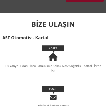
BİZE ULAŞIN
ASF Otomotiv - Kartal
ADRES
E-5 Yanyol Fidan Plaza Pamukkale Sokak No:2 Soğanlık - Kartal - İstan
bul
EMAIL
info@asf.fiatbayi.com.tr