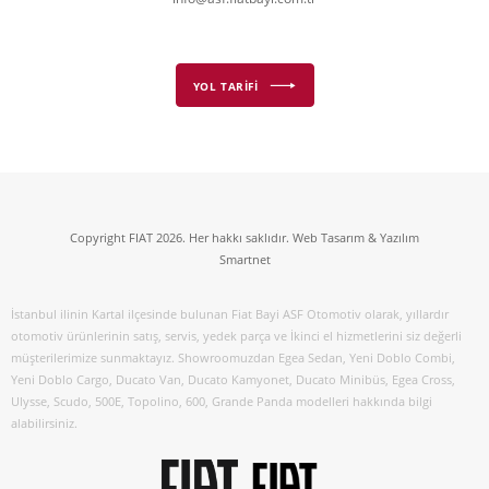
YOL TARİFİ
Copyright FIAT 2026. Her hakkı saklıdır. Web Tasarım & Yazılım
Smartnet
İstanbul ilinin Kartal ilçesinde bulunan Fiat Bayi ASF Otomotiv olarak, yıllardır
otomotiv ürünlerinin satış, servis, yedek parça ve İkinci el hizmetlerini siz değerli
müşterilerimize sunmaktayız. Showroomuzdan Egea Sedan, Yeni Doblo Combi,
Yeni Doblo Cargo, Ducato Van, Ducato Kamyonet, Ducato Minibüs, Egea Cross,
Ulysse, Scudo, 500E, Topolino, 600, Grande Panda modelleri hakkında bilgi
alabilirsiniz.